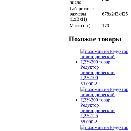
число
Габаритные
размеры
678х243х425
(LхBхH)
Масса (кг)
170
Похожие товары
Редуктор
цилиндрический
Ц2У-100
53 000 ₽
Редуктор
цилиндрический
Ц2У-125
58 000 ₽