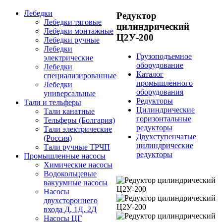
Лебедки
Редуктор
Лебедки тяговые
цилиндрический
Лебедки монтажные
Ц2У-200
Лебедки ручные
Лебедки
Грузоподъемное
электрические
оборудование
Лебедки
Каталог
специализированные
промышленного
Лебедки
оборудования
универсальные
Редукторы
Тали и тельферы
Цилиндрические
Тали канатные
горизонтальные
Тельферы (Болгария)
редукторы
Тали электрические
Двухступенчатые
(Россия)
цилиндрические
Тали ручные ТРЧП
редукторы
Промышленные насосы
Химические насосы
Водокольцевые
вакуумные насосы
Насосы
двухстороннего
входа Д, 1Д, 2Д
Насосы ЦГ