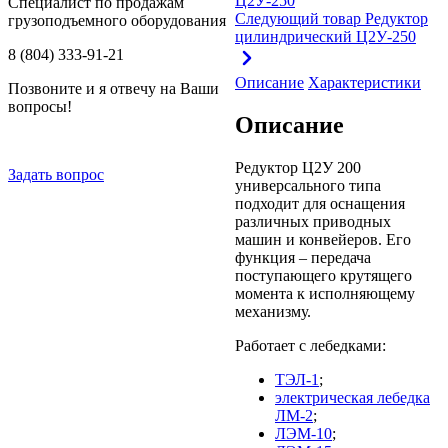
Специалист по продажам
Следующий товар
Редуктор
грузоподъемного оборудования
цилиндрический Ц2У-250
8 (804) 333-91-21
Описание
Характеристики
Позвоните и я отвечу на Ваши
вопросы!
Описание
Редуктор Ц2У 200
Задать вопрос
универсального типа
подходит для оснащения
различных приводных
машин и конвейеров. Его
функция – передача
поступающего крутящего
момента к исполняющему
механизму.
Работает с лебедками:
ТЭЛ-1
;
электрическая лебедка
ЛМ-2
;
ЛЭМ-10
;